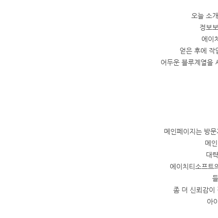
오늘 소개
정보보
에이치
얻은 후에 작
어두운 블루계열을 
메인페이지는 방문자
메인
대략
에이치티소프트의
들
좀 더 신뢰감이
아이