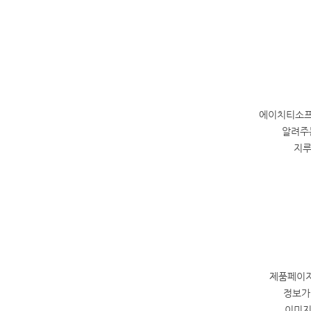
에이치티소프
알려주는
지루
제품페이지
정보가
이미지