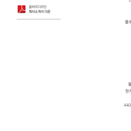
블
블
현
44