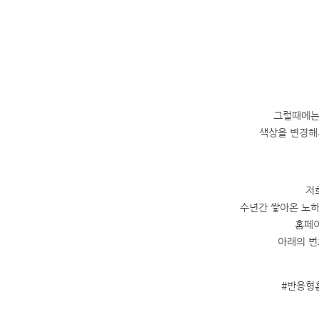
그럴때에는
색상을 변경해
저
수년간 쌓아온 노하
홈페이
아래의 번
#반응형