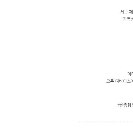
서브 
가독성
이
모든 디바이스에
#반응형