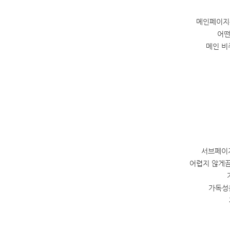
메인페이지는
어떤
메인 비
서브페이
어렵지 않게끔
가독성을