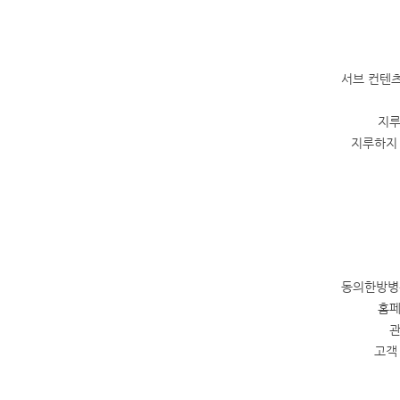
서브 컨텐츠
지루
지루하지 
동의한방병원
홈페
관
고객