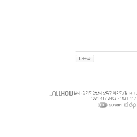
본사 : 경기도 안산사 상록구 이호로3길 14-1
T : 031-417-3403 F : 031-417