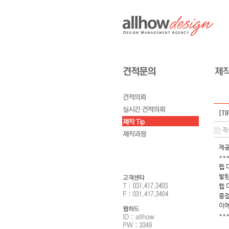
[T
작성
제공
**
웹 
발된
웹 
중점
이에
**