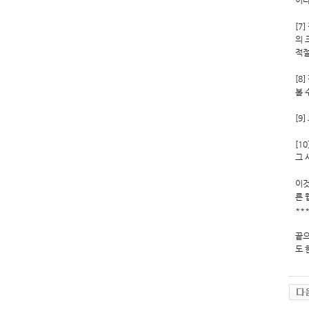
이다
[7
의 
적절
[8
볼 
[9
[1
그 
이것
른 
**
끝으
도 