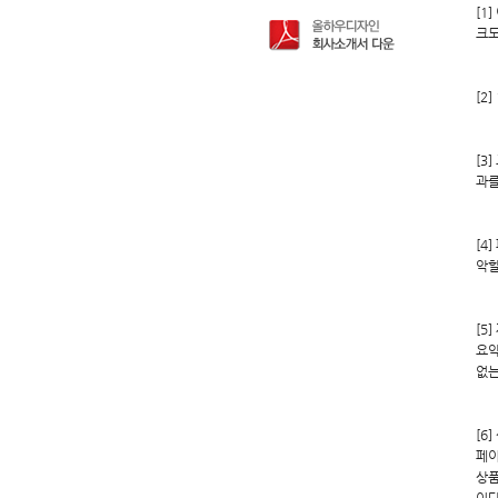
[1
크도
[2
[3
과를
[4
악할
[5
요약
없는
[6
페이
상품