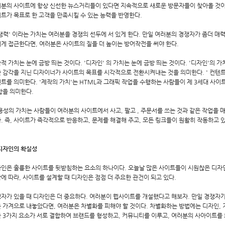
분의 사이트에 항상 신선한 뉴스거리들이 있다면 지속적으로 새로운 방문자들이 찾아올 것이다
트가 목표로 한 고객을 만족시킬 수 있는 능력을 반영한다.
쟁력' 이라는 가치는 여러분을 경쟁의 선두에 서 있게 한다. 만일 여러분의 경쟁자가 좀더 매
게 접근한다면, 여러분은 사이트의 질을 더 높이는 방어작전을 써야 한다.
적 가치는 눈에 금방 띄는 것이다. '디자인' 의 가치는 눈에 금방 띄는 것이다. '디자인'의
 감각을 지닌 디자이너가 사이트의 목표를 시각적으로 전환시켜내는 것을 의미한다. ' 컨텐트
트를 의미한다. '제작의 가치'는 HTML과 그래픽 작업을 수행하는 사람들이 제 3세대 사
함을 의미한다.
용성의 가치는 사람들이 여러분의 사이트에서 사고, 팔고 , 주문서를 쓰는 것과 같은 작업을 
. 즉, 사이트가 즉각적으로 반응하고, 문제를 해결해 주고, 모든 링크들이 원활히 작동하고 
 디자인의 확실성
인은 훌륭한 사이트를 뒷받침하는 요소의 하나이다. 오늘날 많은 사이트들이 시원찮은 디자인
에 따라, 사이트를 설계할 때 디자인은 점점 더 주요한 관건이 되고 있다.
자가 있을 때 디자인은 더 중요하다. 여러분이 웹사이트를 개설했다고 해보자. 만일 경쟁자가
 가겨으로 내놓았다면, 여러분은 차별화를 피해야 할 것이다. 차별화하는 방법에는 디자인, 기
 3가지 요소가 서로 결합하여 브랜드를 형성하고, 커뮤니티를 이루고, 여러분의 사아이트를 