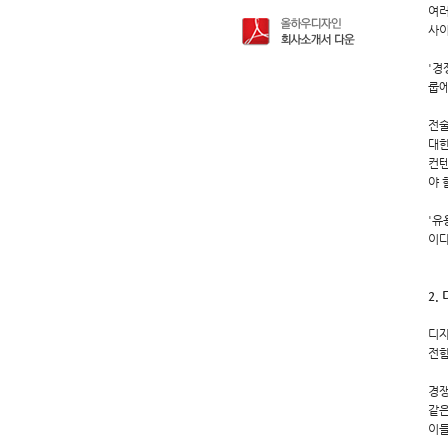
여러
사이
'경
룹에
전술
대한
컨텐
야 
'유
이다
2.
디자
전함
경쟁
같은
이들