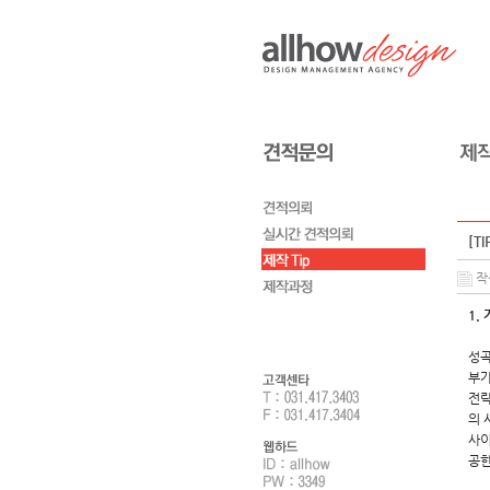
[T
작성
1.
성곡
부가
전략
의 
사이
공한