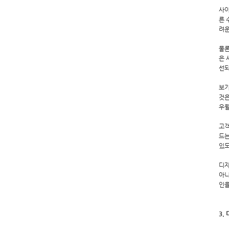
사이
른 
려운
물론
은 
선되
보기
것은
우월
고객
드는
있도
디자
아니
인을
3.