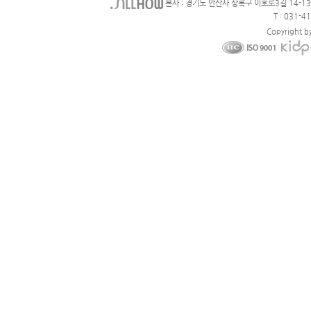
본사 : 경기도 안산사 상록구 이호로3길 14-1
T : 031-4
Copyright b