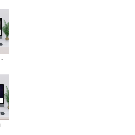
··
··