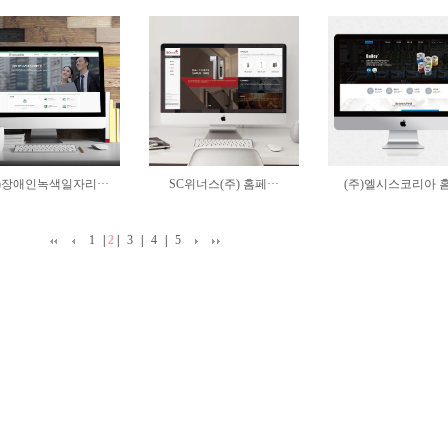
)장애인녹색일자리···
SC위너스(주) 홈페···
(주)엘시스코리아 홈·
1
|
2
|
3
|
4
|
5