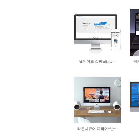
웰메이드 쇼핑몰(PC···
럭키
라온시큐어 다국어+반···