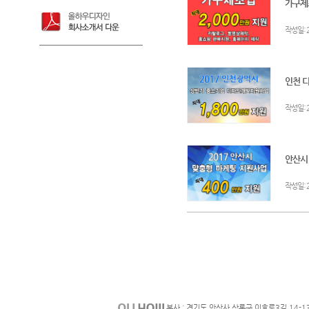
가구제조
:
작성일
인천 디
:
작성일
안산시!
:
작성일
본사 : 경기도 안산사 상록구 이호로3길 14-1