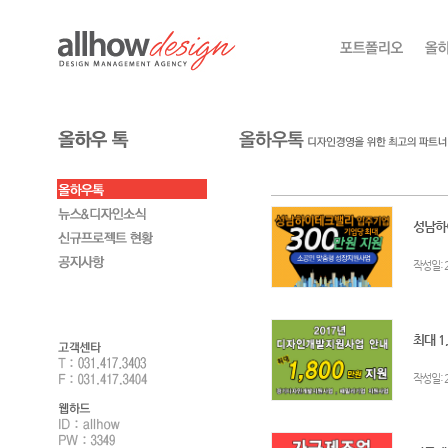
성남하
:
작성일
최대 1
:
작성일