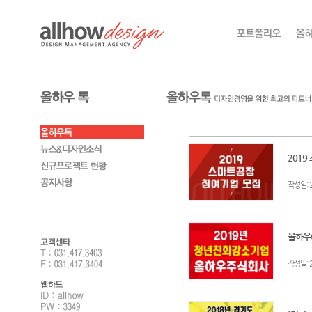
2019
:
작성일
올하우(
:
작성일