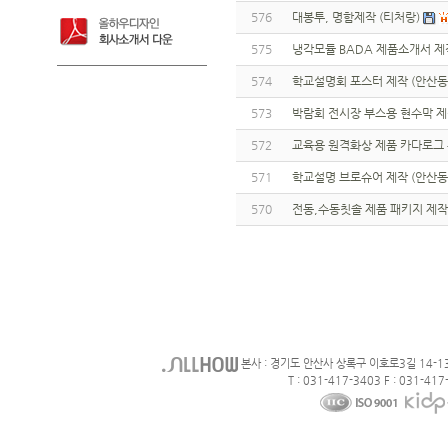
576
대봉투, 명함제작 (티처랑)
575
냉각모듈 BADA 제품소개서 제작
574
학교설명회 포스터 제작 (안산
573
박람회 전시장 부스용 현수막 제
572
교육용 원격화상 제품 카다로그 
571
학교설명 브로슈어 제작 (안산
570
전동,수동칫솔 제품 패키지 제작
본사 : 경기도 안산사 상록구 이호로3길 14-1
T : 031-417-3403 F : 031-417