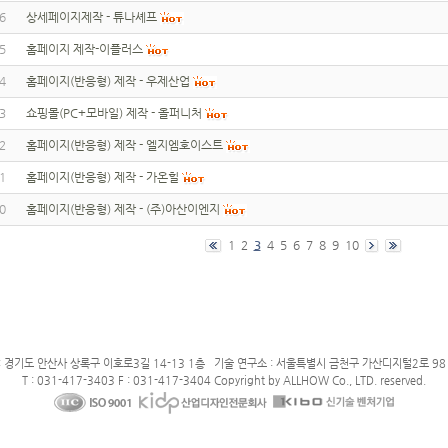
6
상세페이지제작 - 튜나셰프
5
홈페이지 제작-이플러스
4
홈페이지(반응형) 제작 - 우제산업
3
쇼핑몰(PC+모바일) 제작 - 올퍼니처
2
홈페이지(반응형) 제작 - 엘지엠호이스트
1
홈페이지(반응형) 제작 - 가온힐
0
홈페이지(반응형) 제작 - (주)아산이엔지
1
2
3
4
5
6
7
8
9
10
: 경기도 안산사 상록구 이호로3길 14-13 1층 기술 연구소 : 서울특별시 금천구 가산디지털2로 98 
T : 031-417-3403 F : 031-417-3404 Copyright by ALLHOW Co., LTD. reserved.