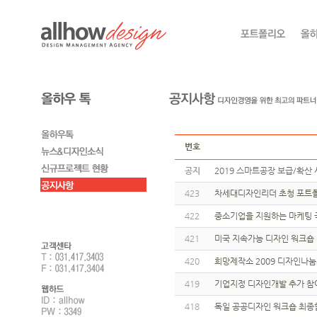
번호
공지
2019 스마트공장 보급/확산 
423
차세대디자인리더 초청 포트폴
422
중소기업을 지원하는 마케팅 
421
미국 지속가능 디자인 워크숍
420
희망제작소 2009 디자인나
419
기업지정 디자인개발 추가 참
418
독일 공공디자인 워크숍 최종