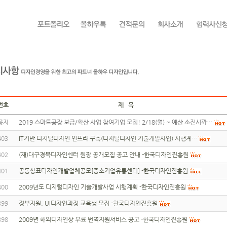
번호
제 목
공지
2019 스마트공장 보급/확산 사업 참여기업 모집! 2/18(월) ~ 예산 소진시까…
403
IT기반 디지털디자인 인프라 구축(디지털디자인 기술개발사업) 시행계…
402
(재)대구경북디자인센터 원장 공개모집 공고 안내 -한국디자인진흥원
401
공동상표디자인개발업체공모[중소기업유통센터] -한국디자인진흥원
400
2009년도 디지털디자인 기술개발사업 시행계획 -한국디자인진흥원
399
정부지원, UI디자인과정 교육생 모집 -한국디자인진흥원
398
2009년 해외디자인상 무료 번역지원서비스 공고 -한국디자인진흥원