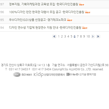
397
정부지원, 기획마케팅과정 교육생 모집 -한국디자인진흥원
396
100%디자인 런던 한국관 대행사 모집 공고 -한국디자인진흥원
395
우수디자인(GD)상품 선정공고 -경기테크노파크
394
디자인 연수생 기업체 현장연수 지원 안내 -한국디자인진흥원
1
2
3
4
5
6
7
8
9
10
: 경기도 안산사 상록구 이호로3길 14-13 1층 기술 연구소 : 서울특별시 금천구 가산디지털2로 98 
T : 031-417-3403 F : 031-417-3404 Copyright by ALLHOW Co., LTD. reserved.