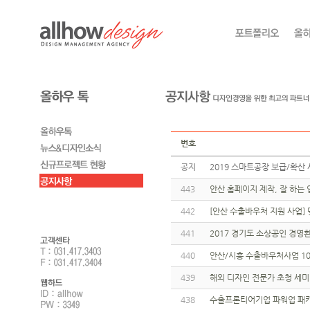
번호
공지
2019 스마트공장 보급/확산 
443
안산 홈페이지 제작, 잘 하는
442
[안산 수출바우처 지원 사업]
441
2017 경기도 소상공인 경영환
440
안산/시흥 수출바우처사업 10
439
해외 디자인 전문가 초청 세
438
수출프론티어기업 파워업 패키