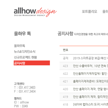
번호
공지
2019 스마트공장 보급/확산 
423
안산 수출바우처, 10년 연속
422
안산홈페이지제작업체! 할인 
421
홈페이지제작준비! 도메인이란
420
안산 홈페이지 제작, 연말 행사
419
안산 홈페이지 제작, 합리적인
418
[네이버 웹마스터 도구] 사이