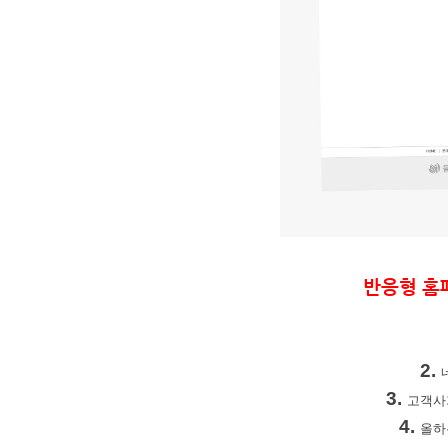
반응형 홈
2.
3.
고객사
4.
올하