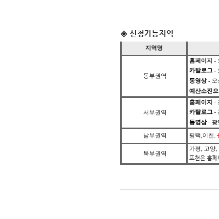
◈ 신청가능지역
지역명
홈페이지
-
카탈로그
-
동부권역
​
동영상
- 오
예산소진으
홈페이지
-
카탈로그
-
서부권역
​
동영상
- 광
남부권역
평택,이천,
가평, 고양,
북부권역
포천은 홈페