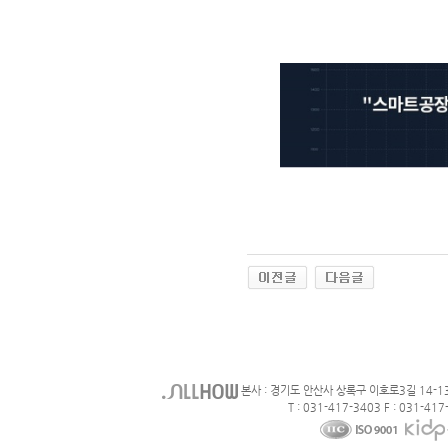
본사 : 경기도 안산사 상록구 이호로3길 14-1
T : 031-417-3403 F : 031-417