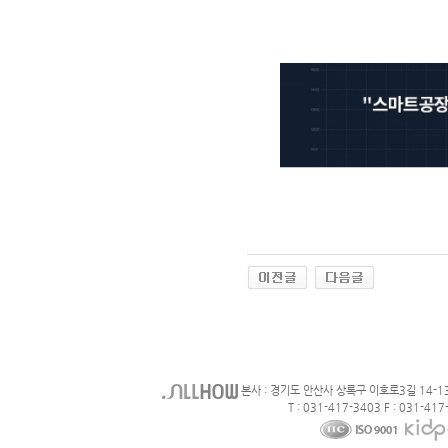
본사 : 경기도 안산사 상록구 이호로3길 14-1
T : 031-417-3403 F : 031-417