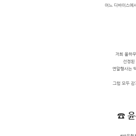
어느 디바이스에서
저희 올하우
선정된 
연말행사는 딱
그럼 모두 감
☎ 