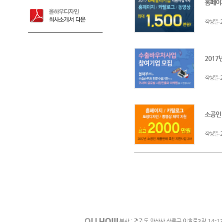
홈페이지
:
작성일
201
:
작성일
소공인 
:
작성일
본사 : 경기도 안산사 상록구 이호로3길 14-1