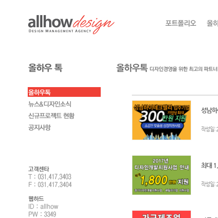
성남하
:
작성일
최대 1
:
작성일