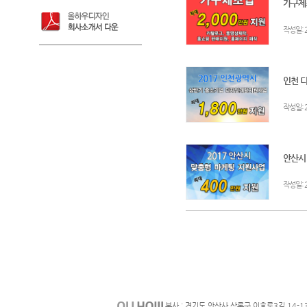
가구제조
:
작성일
인천 디
:
작성일
안산시!
:
작성일
본사 : 경기도 안산사 상록구 이호로3길 14-1