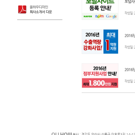
포털사이
:
작성일
2016
:
작성일
2016
:
작성일
본사 : 경기도 안산사 상록구 이호로3길 14-1