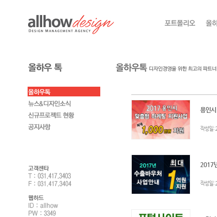
용인시!
:
작성일
2017
:
작성일