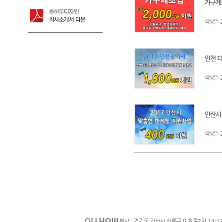
가구제조
:
작성일
인천 디
:
작성일
안산시!
:
작성일
본사 : 경기도 안산사 상록구 이호로3길 14-1