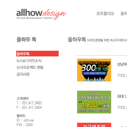
성남하
:
작성일
최대 1
:
작성일