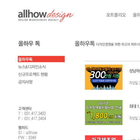
성남하
:
작성일
최대 1
:
작성일