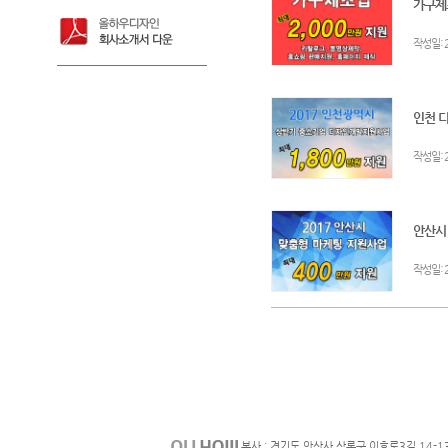
가구제조
:
작성일
인천 디
:
작성일
안산시!
:
작성일
본사 : 경기도 안산사 상록구 이호로3길 14-1