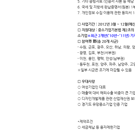
5. 기타 증빙자료 (인증서 사본 등 해당 기
6. 국세 및 지방세 완납증명서(원본) 1
7. 개인정보 수집·이용에 관한 동의서 
□ 사업기간 : 2012년 3월 ~ 12월(
□ 지원대상 : 중소기업기본법 제2조의
소기업
※최근 2개년('10년~'11년) 
□ 참여市 郡(총 20개 시군)
- 수원, 군포, 광주, 오산, 하남, 의왕,
- 광명, 김포, 부천(서부권)
- 이천, 용인, 평택, 안성(남부권)
- 동두천, 포천, 양주, 파주, 남양주, 고
※일부 시군은 조기에 마감될 수 있음
□ 우대사항
○ 여성기업인 대표
○ 매출액 대비 해외수출 비중이 큰 기
○ 디자인개발제품 관련 산업재산권 보
○ 경기도 유망중소기업 인증 기업
*제약조건
○ 세금체납 등 융자제한기업