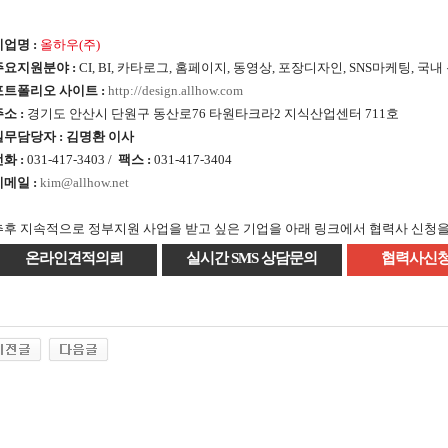
기업명 :
올하우(주)
주요지원분야 :
CI, BI, 카타로그, 홈페이지, 동영상, 포장디자인, SNS마케팅, 국
포트폴리오 사이트 :
http://design.allhow.com
소 :
경기도 안산시 단원구 동산로76 타원타크라2 지식산업센터 711호
실무담당자 : 김명환 이사
화 :
031-417-3403 /
팩스 :
031-417-3404
이메일 :
kim@allhow.net
추후 지속적으로 정부지원 사업을 받고 싶은 기업을 아래 링크에서 협력사 신청을
온라인견적의뢰
실시간 SMS 상담문의
협력사신청