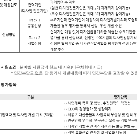
과제참여 수 제한
및 매칭한도
협력기업
(일반 디자인전문기업은 최대 2개 과제까지 참여가능)
(디자인 전문기업)
(우수 디자인전문기업은 최대 3개 과제까지 참여가능)
Track 1
수요기업과 협력기업이 매칭하여 디자인개발계획과 로열티
공동신청
제출한 경우 평가를 통해서 선정, 우선 개발 추진
협력기업 매칭 없이 디자인활용계획을 제출한 수요기업을
신청방법
Track 2
평가를 통해 선정하고, 선정된 수요기업의 디자인활용계획
개별신청
신청한 협력기업 중 디자인개발계획을 평가하여 선정 ( 잔여
개발 추진
지원조건 :
분야별 지원금액 한도 내 지원
(
바우처형태 지급
)
*
민간부담금 없음
.
단 평가시 개발내용에 따라 민간부담을 권장할 수 있
평가항목
구분
평가항목
사업계획 목표 및 방법, 추진전략의 적정성
○
CEO의 경영철학 및 성장의지
○
업역략 및 디자인 개발 계획 (50점)
최종 기대산출물의 사업목적 부합성 및 질적 
○
연구인력 우수성, 연구관리 실적 등 기업 연구
○
디자인 개발 관련 지식재산권 등 보유 현황 등
○
지역 특화산업 연계성 및 사업화 타당성
○