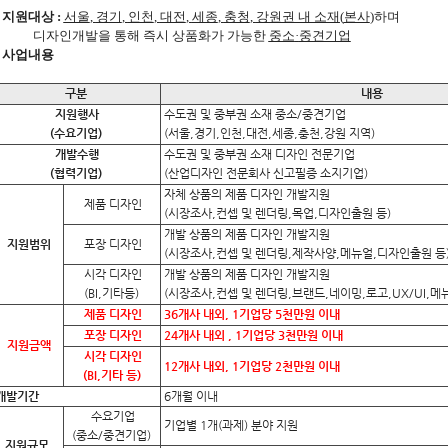
지원대상
:
서울
,
경기
,
인천
,
대전
,
세종
,
충청
,
강원권 내 소재
(
본사
)
하며
디자인개발을 통해 즉시 상품화가 가능한
중소
·
중견기업
사업내용
구분
내용
지원행사
수도권 및 중부권 소재 중소/중견기업
(수요기업)
(서울,경기,인천,대전,세종,충천,강원 지역)
개발수행
수도권 및 중부권 소재 디자인 전문기업
(협력기업)
(산업디자인 전문회사 신고필증 소지기업)
자체 상품의 제품 디자인 개발지원
제품 디자인
(시장조사,컨셉 및 렌더링,목업,디자인출원 등)
개발 상품의 제품 디자인 개발지원
지원범위
포장 디자인
(시장조사,컨셉 및 렌더링,제작사양,메뉴얼,디자인출원 등
시각 디자인
개발 상품의 제품 디자인 개발지원
(BI,기타등)
(시장조사,컨셉 및 렌더링,브랜드,네이밍,로고,UX/UI,메
제품
디자인
36개사 내외, 1기업당 5천만원 이내
포장
디자인
24개사 내외 , 1기업당 3천만원 이내
지원금액
시각 디자인
12개사 내외, 1기업당 2천만원 이내
(BI,기타 등)
개발기간
6개월 이내
수요기업
기업별 1개(과제) 분야 지원
(중소/중견기업)
지원규모