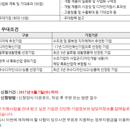
개발 제품의 실용화 및 사업화 구체성
○
업화 계획 및 기대효과 (50점)
개발 제품의 시장성 및 디자인지원시 효과성
○
고용창출 및 수출확대 등 기대성과 등
○
대가점 (최대 10점)
우대항목 참고
○
우대조건
구분
가점기준
지자체 추천기업
수도권 및 중부권 지자체에서 추천한 기업
디자인혁신기업
'17년 디자인혁신기업으로 선정된 기업
글로벌생활명품 선정기업
최근 3년 글로벌 생활명품에 선정된 기업
수요기업의 사업군(디자인개발 내용)이
권역 내 특화산업 영위기업
해당 특화산업에 부합할 시
우수디자인(GD)상품 선정기업
최근 3년 우수디자인(GD)상품에 선정된 기업
신청기간 :
2017년 6월 7일(수) 까지
신청방법 :
신청양식 다운로드, 작성 후 우편 또는 방문 접수
본 지원사업을 안내 받고 싶은 기업은 간단한 기업정보와 담당자정보를 답메일로
겠습니다.
혹시 이번에 제작해야 할 사항이 있으시면 무료로 지원하는 정부지원금을 이용하
다
.