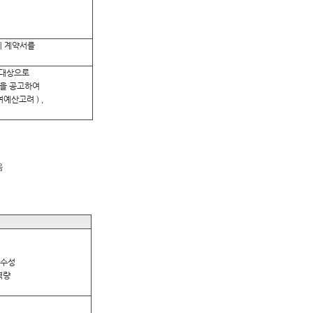
 계약서를
 대상으로
을 공고하여
예산고려 ) ,
음
우수성
역량