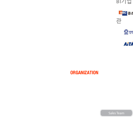
BI기
관