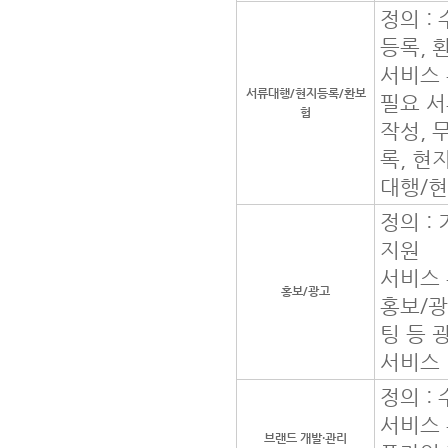
정의 :
등록, 
서비스 
서류대행/현지등록/환보
필요 서
험
작성, 
록, 현
대행/현
정의 :
지원
서비스 
홍보/광고
홍보/광
팅 등 
서비스
정의 :
서비스 
브랜드 개발·관리