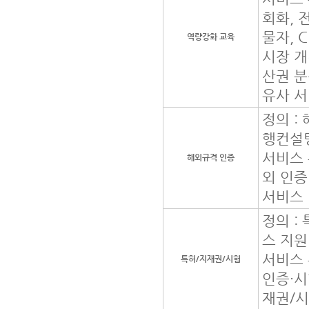
회화, 
물자, 
역량강화 교육
시장 개
산권 분
유사 
정의 :
행컨설팅
서비스 
해외규격 인증
외 인증
서비스 
정의 :
스 지원
서비스 
특허/지재권/시험
인증·시
재권/시