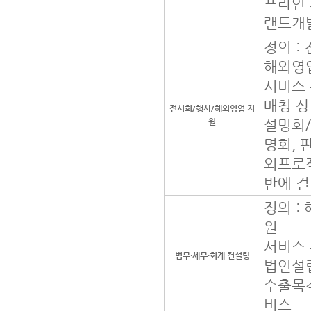
프라인 
랜드개발
정의 :
해외영
서비스 
매칭 상
전시회/행사/해외영업 지
원
설명회/
명회, 
외프로젝
반에 걸
정의 :
원
서비스 
법무·세무·회계 컨설팅
법인설립
수출목적
비스