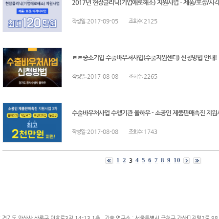
2017년 현장클리닉(기업애로해소) 지원사업 - 제품/포장/시각
:2017-09-05
:2125
작성일
조회수
ㄹㄹ중소기업 수출바우처사업(수출지원센터) 신청방법 안내!
:2017-08-08
:2265
작성일
조회수
수출바우처사업 수행기관 올하우 - 소공인 제품판매촉진 지원사업
:2017-08-08
:1743
작성일
조회수
1
2
4
5
6
7
8
9
10
3
: 경기도 안산사 상록구 이호로3길 14-13 1층 기술 연구소 : 서울특별시 금천구 가산디지털2로 98 