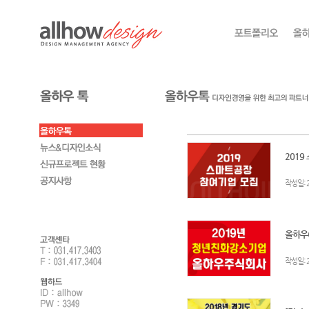
2019
:
작성일
올하우(
:
작성일