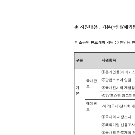
◈ 지원내용 : 기본(국내/해외
소공인 판로개척 지원 :
2천만원 한
＊
구분
지원항목
①온라인몰
(
메이커스
②팝업스토어 입점
국내판
로
기
③국내전시회 개별
본
④
TV
홈쇼핑 광고제
해외판
◦해외
(
국제
)
전시회 
로
①국내외 시장조사
②해외기업 신용조사
③국내외 판로개척 