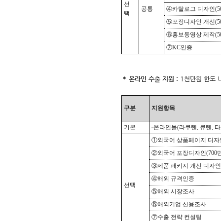
선
공통
④카탈로그 디자인
(5
택
⑤포장디자인 개선
(5
⑥홍보동영상 제작
(5
⑦
KC
인증
온라인 수출 지원 :
1천만원 한도 
＊
구분
지원항목
기본
◦온라인몰
(
라쿠텐
,
큐텐
,
타
①외국어 상품페이지 디자
②외국어 포장디자인
(700
③제품 패키지 개선 디자인
④해외 규격인증
선택
⑤해외 시장조사
⑥해외기업 신용조사
⑦수출 전략 컨설팅