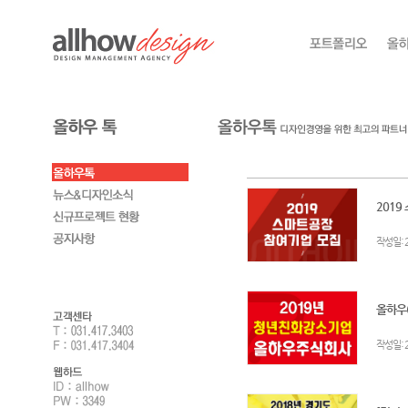
2019
:
작성일
올하우(
:
작성일