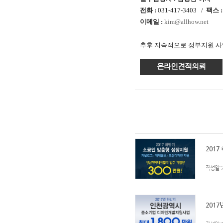
전화 :
031-417-3403 /
팩스 
이메일 :
kim@allhow.net
추후 지속적으로 정부지원 사
온라인견적의뢰
2017
:
작성일
2017