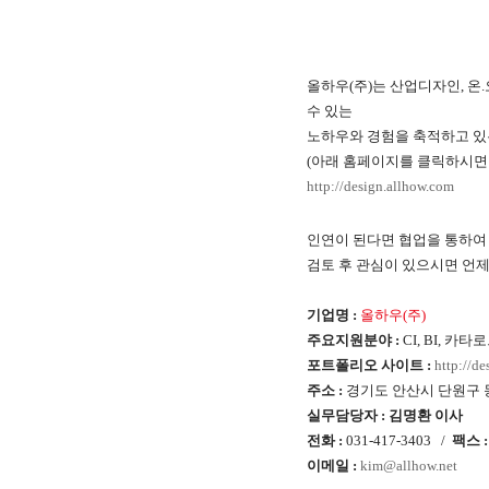
올하우(주)는 산업디자인, 
수 있는
노하우와 경험을 축적하고 있
(아래 홈페이지를 클릭하시면
http://design.allhow.com
인연이 된다면 협업을 통하여
검토 후 관심이 있으시면 언
기업명 :
올하우(주)
주요지원분야 :
CI, BI, 
포트폴리오 사이트 :
http://d
주소 :
경기도 안산시 단원구 
실무담당자 : 김명환 이사
전화 :
031-417-3403 /
팩스 
이메일 :
kim@allhow.net