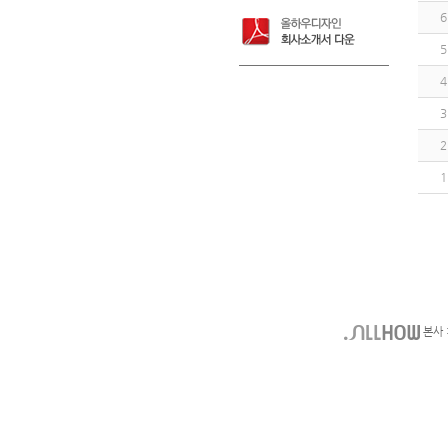
6
5
4
3
2
1
본사 