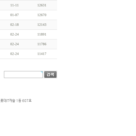
11-11
12631
01-07
12670
02-18
12143
02-24
11891
02-24
11786
02-24
11417
롯데IT캐슬 1동 607호