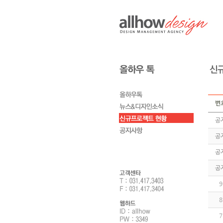
번
공
공
공
공
9
8
7