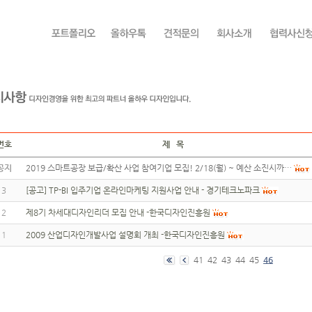
번호
제 목
공지
2019 스마트공장 보급/확산 사업 참여기업 모집! 2/18(월) ~ 예산 소진시까…
3
[공고] TP-BI 입주기업 온라인마케팅 지원사업 안내 - 경기테크노파크
2
제8기 차세대디자인리더 모집 안내 -한국디자인진흥원
1
2009 산업디자인개발사업 설명회 개최 -한국디자인진흥원
41
42
43
44
45
46