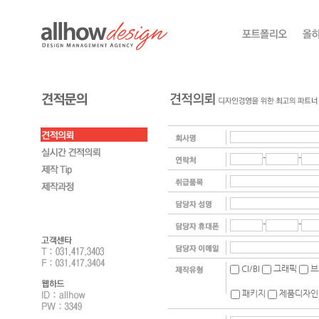
-
-
-
-
CI/BI
그래픽
브
패키지
제품디자