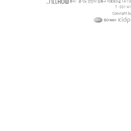
본사 : 경기도 안산사 상록구 이호로3길 14-1
T : 031-4
Copyright b