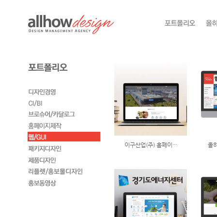
이구산업(주) 홈페이···
올하