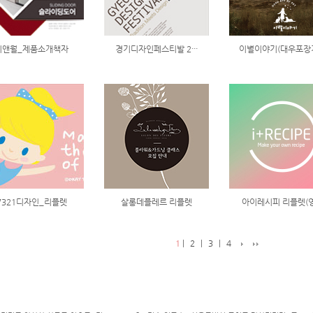
씨앤월_제품소개책자
경기디자인페스티발 2···
이별이야기(대우포장기·
7321디자인_리플렛
살롱데플레르 리플렛
아이레시피 리플렛(영·
1
|
2
|
3
|
4