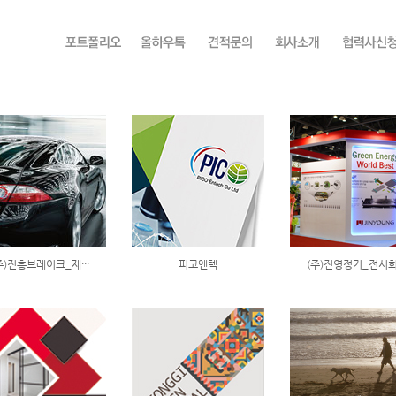
주)진흥브레이크_제···
피코엔텍
(주)진영정기_전시회·