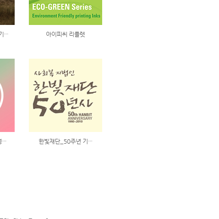
··
아이피씨 리플렛
··
한빛재단_50주년 기···