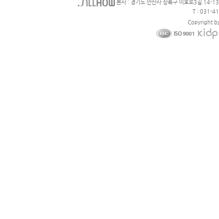
본사 : 경기도 안산사 상록구 이호로3길 14-1
T : 031-4
Copyright b