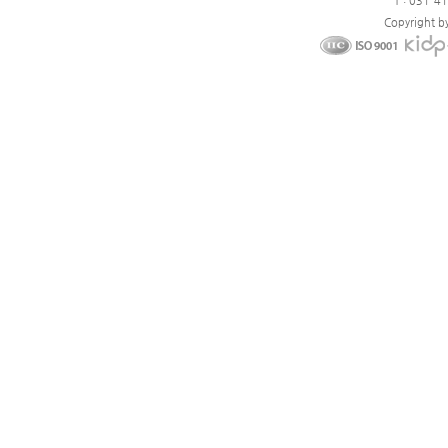
T : 031-4
Copyright b