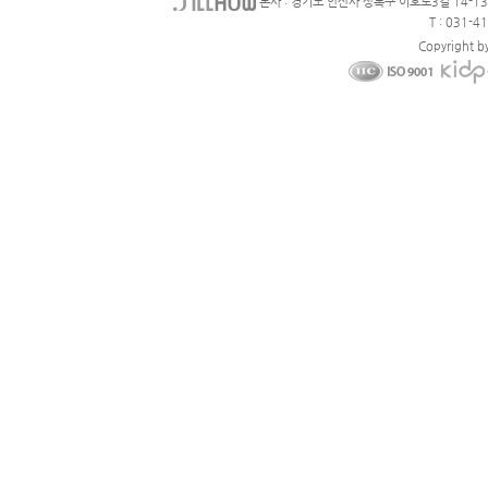
본사 : 경기도 안산사 상록구 이호로3길 14-1
T : 031-4
Copyright b