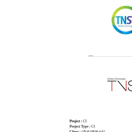
Project :
CI
Project Type :
CI
Client :
(주)티엔에스티