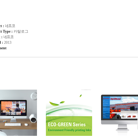
ct :
네프코
ct Type :
카탈로그
t :
네프코
d :
2013
ment