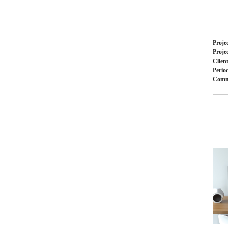
Proje
Proje
Clien
Perio
Com