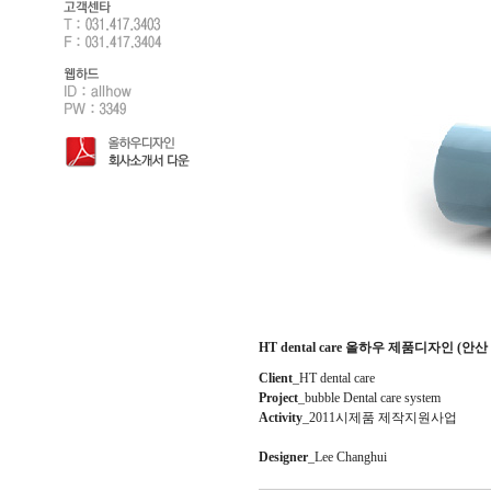
HT dental care 올하우 제품디자인 (안산
Client
_HT dental care
Project
_bubble Dental care system
Activity
_2011시제품 제작지원사업
Designer
_Lee Changhui