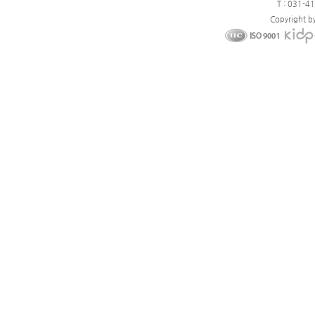
T : 031-4
Copyright b