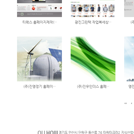
티웍스 홈페이지제작(···
광진그린텍 작업복세상···
(
(주)진영정기 홈페이···
(주)진우인더스 홈페···
영진
경기도 안산시 단원구 동산로 76 타원타크라2 지식산업센터 711